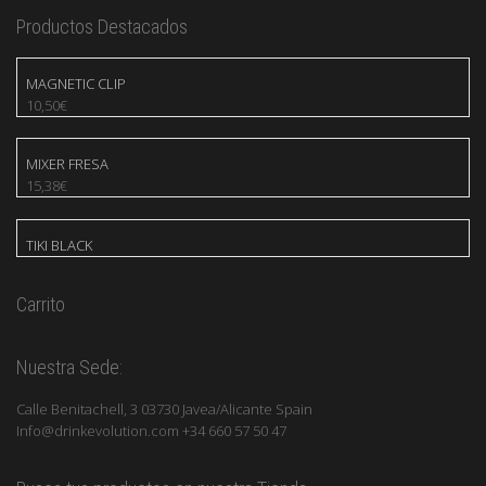
Productos Destacados
MAGNETIC CLIP
10,50
€
MIXER FRESA
15,38
€
TIKI BLACK
Carrito
Nuestra Sede:
Calle Benitachell, 3 03730 Javea/Alicante Spain
Info@drinkevolution.com +34 660 57 50 47