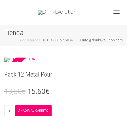
Cambi
Tienda
Contactanos
+34 660 57 50 47
Info@drinkevolution.com
naveg
¡OFERTA!
Pack 12 Metal Pour
19,80
€
15,60
€
Pack
AÑADIR AL CARRITO
12
Metal
Pour