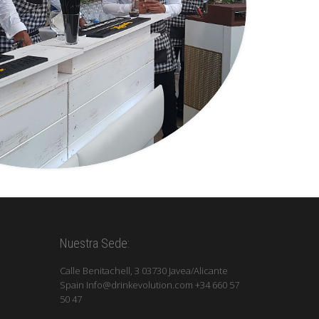
Nuestra Sede:
Calle Benitachell, 3 03730 Javea/Alicante
Spain Info@drinkevolution.com +34 660 57
50 47