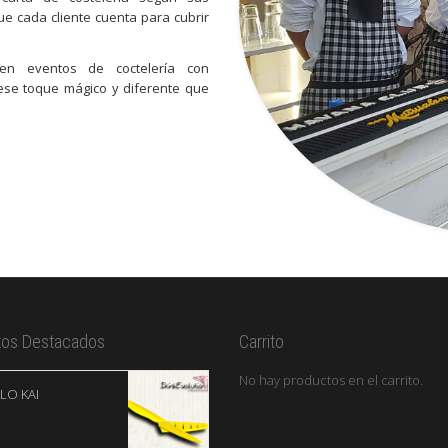
e cada cliente cuenta para cubrir
 en eventos de coctelería con
ese toque mágico y diferente que
tos Destacados
Carrito
No hay productos en el carrito.
LO KAI