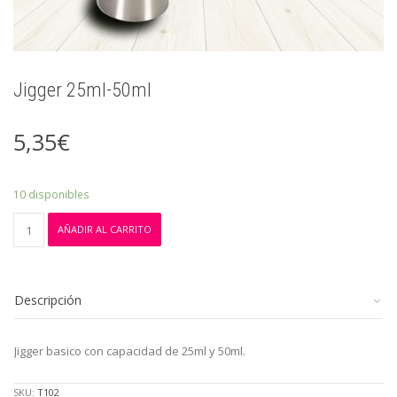
Jigger 25ml-50ml
5,35
€
10 disponibles
Jigger
AÑADIR AL CARRITO
25ml-
50ml
cantidad
Descripción
Jigger basico con capacidad de 25ml y 50ml.
SKU:
T102