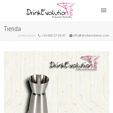
Cambi
Tienda
Contactanos
+34 660 57 50 47
Info@drinkevolution.com
naveg