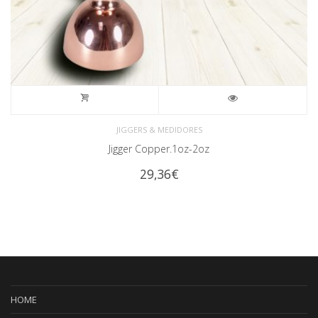
JIGGERS & MEDIDORES
Jigger Copper.1oz-2oz
29,36
€
HOME