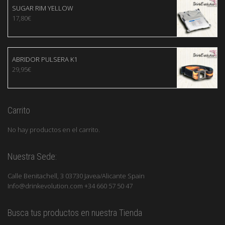
SUGAR RIM YELLOW
17,80
€
ABRIDOR PULSERA K1
29,95
€
Carrito
No hay productos en el carrito.
Nuestra Sede:
Calle Benitachell, 3 03730 Javea/Alicante Spain
Info@drinkevolution.com +34 660 57 50 47
Busca tus productos en nuestra Tienda