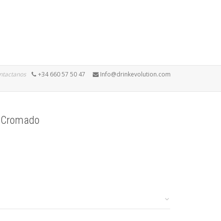
ntactanos
+34 660 57 50 47
Info@drinkevolution.com
a Cromado