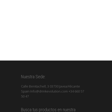
Nuestra Sede:
Calle Benitachell, 3 03730 Javea/Alicante
Spain Info@drinkevolution.com +34 660 57
50 47
Busca tus productos en nuestra