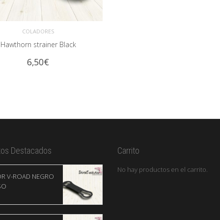
COLADORES
Hawthorn strainer Black
DIR AL CARRITO
6,50
€
tos Destacados
Carrito
No hay productos en el carrito.
OR V-ROAD NEGRO
SO