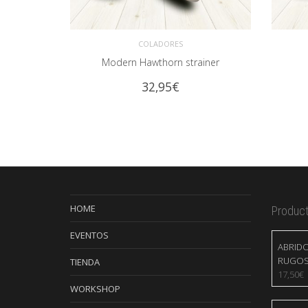
COLADORES
Modern Hawthorn strainer
AÑADIR AL CARRITO
AÑA
32,95
€
HOME
Produc
EVENTOS
ABRID
RUGO
TIENDA
17,50
€
WORKSHOP