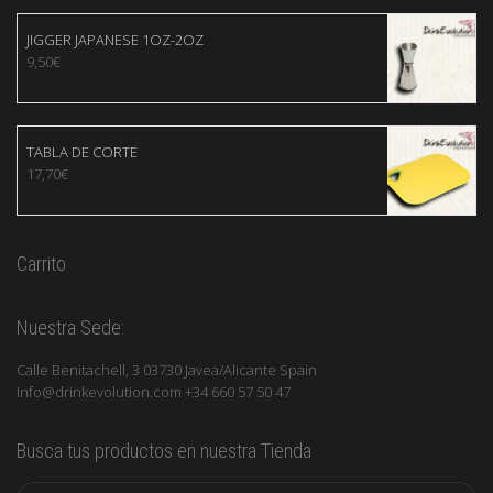
JIGGER JAPANESE 1OZ-2OZ
9,50
€
TABLA DE CORTE
17,70
€
Carrito
Nuestra Sede:
Calle Benitachell, 3 03730 Javea/Alicante Spain
Info@drinkevolution.com +34 660 57 50 47
Busca tus productos en nuestra Tienda