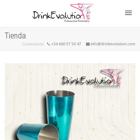
Cambi
Tienda
Contactanos
+34 660 57 50 47
Info@drinkevolution.com
naveg