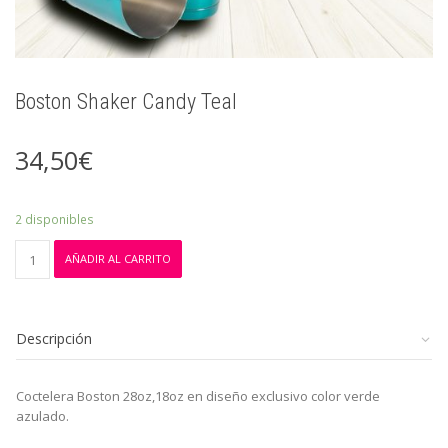
Boston Shaker Candy Teal
34,50
€
2 disponibles
Boston
AÑADIR AL CARRITO
Shaker
Candy
Teal
cantidad
Descripción
Coctelera Boston 28oz,18oz en diseño exclusivo color verde
azulado.