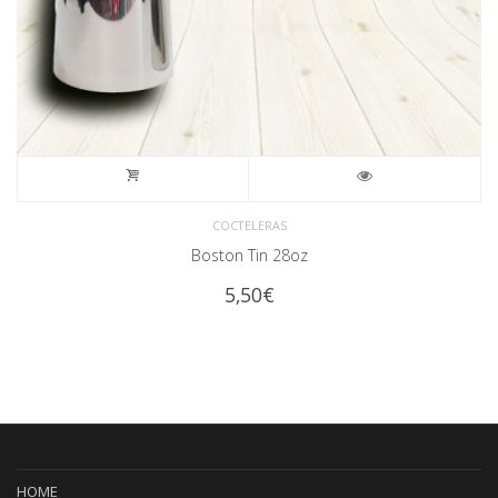
COCTELERAS
Boston Tin 28oz
5,50
€
HOME